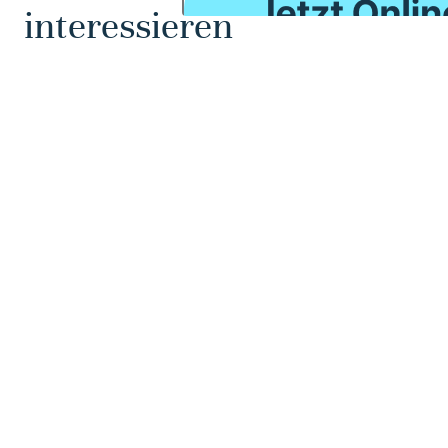
interessieren
5. Januar 2025
Neue Urteile
,
Verkehrsrecht
BGH-Rechtsprechung stärkt
Rechte von Unfallgeschädigten
bei Anwaltskosten
Als Fachanwalt für Verkehrsrecht begrüße